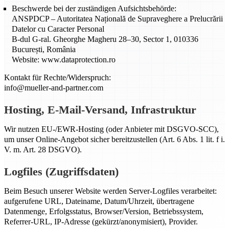
Beschwerde bei der zuständigen Aufsichtsbehörde:
ANSPDCP – Autoritatea Națională de Supraveghere a Prelucrării
Datelor cu Caracter Personal
B-dul G-ral. Gheorghe Magheru 28–30, Sector 1, 010336
București, România
Website: www.dataprotection.ro
Kontakt für Rechte/Widerspruch:
info@mueller-and-partner.com
Hosting, E-Mail-Versand, Infrastruktur
Wir nutzen EU-/EWR-Hosting (oder Anbieter mit DSGVO-SCC),
um unser Online-Angebot sicher bereitzustellen (Art. 6 Abs. 1 lit. f i.
V. m. Art. 28 DSGVO).
Logfiles (Zugriffsdaten)
Beim Besuch unserer Website werden Server-Logfiles verarbeitet:
aufgerufene URL, Dateiname, Datum/Uhrzeit, übertragene
Datenmenge, Erfolgsstatus, Browser/Version, Betriebssystem,
Referrer-URL, IP-Adresse (gekürzt/anonymisiert), Provider.